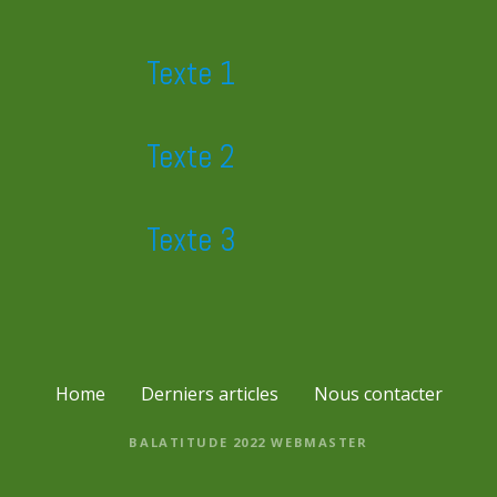
n
d
Texte 1
e
Texte 2
s
m
Texte 3
e
s
s
a
Home
Derniers articles
Nous contacter
g
BALATITUDE 2022
WEBMASTER
e