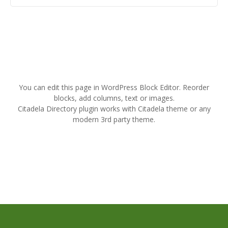
N
a
You can edit this page in WordPress Block Editor. Reorder
v
blocks, add columns, text or images.
Citadela Directory plugin works with Citadela theme or any
i
modern 3rd party theme.
g
a
t
i
o