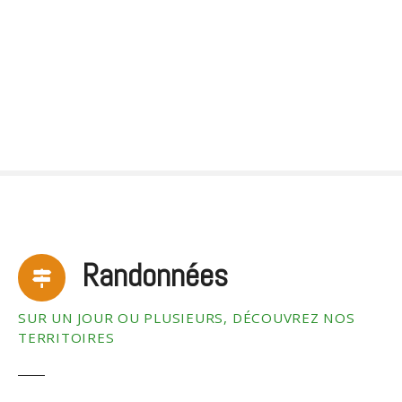
S
k
i
p
t
o
c
o
n
t
e
n
Randonnées
t
SUR UN JOUR OU PLUSIEURS, DÉCOUVREZ NOS
TERRITOIRES