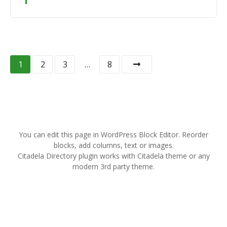
N
1
2
3
…
8
a
v
i
You can edit this page in WordPress Block Editor. Reorder
g
blocks, add columns, text or images.
Citadela Directory plugin works with Citadela theme or any
a
modern 3rd party theme.
t
i