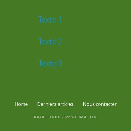
e
Texte 1
s
m
Texte 2
e
s
Texte 3
s
a
g
e
Home
Derniers articles
Nous contacter
s
BALATITUDE 2022
WEBMASTER