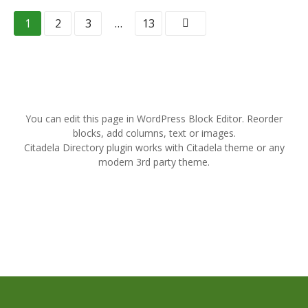
N
1
2
3
…
13
a
v
i
You can edit this page in WordPress Block Editor. Reorder
g
blocks, add columns, text or images.
Citadela Directory plugin works with Citadela theme or any
a
modern 3rd party theme.
t
i
o
n
d