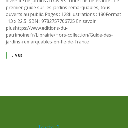
diversité de jardins à travers toute l’Île-de-France.- Le
premier guide sur les jardins remarquables, tous
ouverts au public. Pages : 128Illustrations : 180Format
: 13 x 22,5 ISBN : 9782757706725 En savoir
plushttps://www.editions-du-
patrimoine.fr/Librairie/Hors-collection/Guide-des-
jardins-remarquables-en-Ile-de-France
LIVRE
N
a
v
i